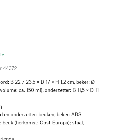
ie
r
44372
ord: B 22 / 23,5 × D 17 × H 1,2 cm, beker: Ø
(volume: ca. 150 ml), onderzetter: B 11,5 × D 11
g
d en onderzetter: beuken, beker: ABS
n: beuk (herkomst: Oost-Europa); staal,
riends