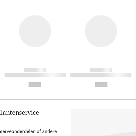
------------
------------
----------- ----------- ----------
----------- ----------- ----------
-
-
--,-- €
--,-- €
lantenservice
eserveonderdelen of andere