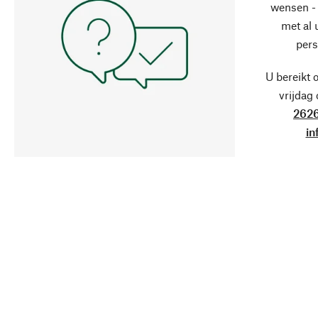
wensen - 
met al
pers
U bereikt 
vrijdag
2626
in