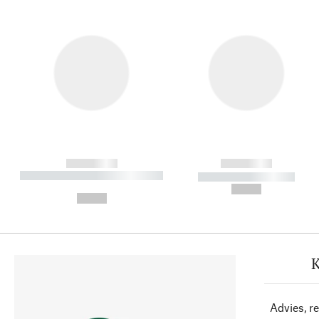
------------
------------
----------- ----------- ----------
----------- -----------
-
--,-- €
--,-- €
K
Advies, r