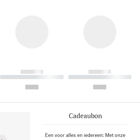
------------
------------
----------- ----------- ----------
----------- ----------- ----------
- -----------
-
--,-- €
--,-- €
Cadeaubon
Een voor alles en iedereen: Met onze