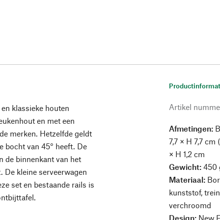
Productinformat
Artikel numme
r en klassieke houten
beukenhout en met een
Afmetingen:
B
nde merken. Hetzelfde geldt
7,7 × H 7,7 cm 
de bocht van 45° heeft. De
× H 1,2 cm
n de binnenkant van het
Gewicht:
450 
t. De kleine serveerwagen
Materiaal:
Bor
ze set en bestaande rails is
kunststof, trei
tbijttafel.
verchroomd
Design:
New F