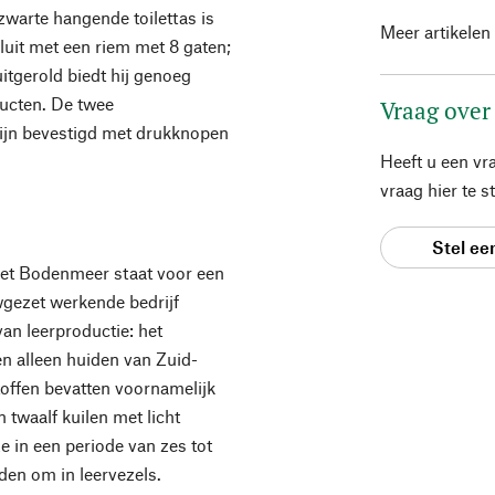
zwarte hangende toilettas is
Meer artikelen
sluit met een riem met 8 gaten;
uitgerold biedt hij genoeg
ucten. De twee
Vraag over
zijn bevestigd met drukknopen
Heeft u een vr
vraag hier te 
Stel ee
et Bodenmeer staat voor een
wgezet werkende bedrijf
an leerproductie: het
en alleen huiden van Zuid-
toffen bevatten voornamelijk
 twaalf kuilen met licht
e in een periode van zes tot
den om in leervezels.