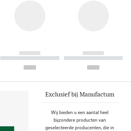
------------
------------
----------- ----------- ----------
----------- ----------- ----------
- -----------
-
--,-- €
--,-- €
Exclusief bij Manufactum
Wij bieden u een aantal heel
bijzondere producten van
geselecteerde producenten, die in