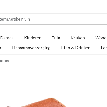
Dames
Kinderen
Tuin
Keuken
Wone
n
Lichaamsverzorging
Eten & Drinken
Fab
tassen