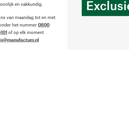
oonlijk en vakkundig.
ons van maandag tot en met
 onder het nummer
0800
101
of op elk moment
fo@manufactum.nl