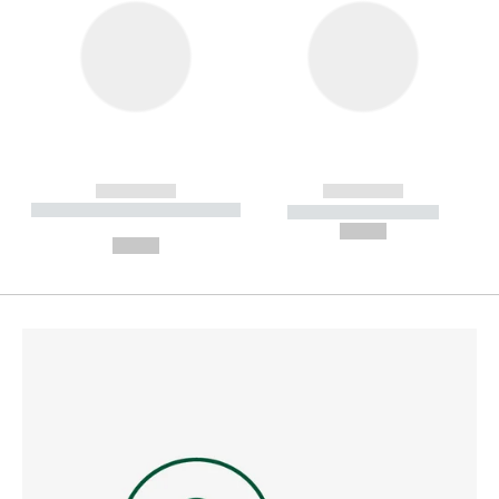
------------
------------
----------- ----------- --------
----------- -----------
---
--,-- €
--,-- €