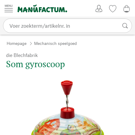
Passer au contenu
Account
Kijklijst
€ 0
Homepage
Mechanisch speelgoed
die Blechfabrik
Som gyroscoop