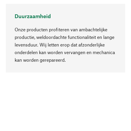
Duurzaamheid
Onze producten profiteren van ambachtelijke
productie, weldoordachte functionaliteit en lange
levensduur. Wij letten erop dat afzonderlijke
onderdelen kan worden vervangen en mechanica
Naar boven
kan worden gerepareerd.
Bewust
Bij onze productkeuze staat de duurzaamheid
centraal. Wij kiezen voor natuurlijke
bestanddelen en materialen, die kunnen worden
verzorgd, evenals op een efficiënt gebruik van