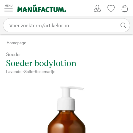
Passer au contenu
Account
Kijklijst
€ 0
Homepage
Soeder
Soeder bodylotion
Lavendel-Salie-Rosemarijn