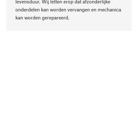
levensduur. Wij letten erop dat afzonderlijke
onderdelen kan worden vervangen en mechanica
Naar boven
kan worden gerepareerd.
Bewust
Bij onze productkeuze staat de duurzaamheid
centraal. Wij kiezen voor natuurlijke
bestanddelen en materialen, die kunnen worden
verzorgd, evenals op een efficiënt gebruik van
hulpbronnen en sociaal aanvaardbare productie.
Geselecteerd