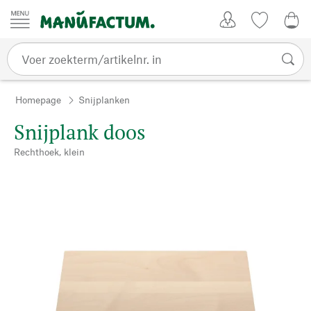
Passer au contenu
Account
Kijklijst
€ 0
Homepage
Snijplanken
Snijplank doos
Rechthoek, klein