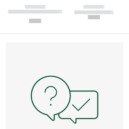
------------
------------
----------- ----------- --------
----------- -----------
---
--,-- €
--,-- €