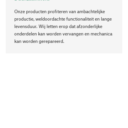
Onze producten profiteren van ambachtelijke
productie, weldoordachte functionaliteit en lange
levensduur. Wij letten erop dat afzonderlijke
onderdelen kan worden vervangen en mechanica
Naar boven
kan worden gerepareerd.
Bewust
Bij onze productkeuze staat de duurzaamheid
centraal. Wij kiezen voor natuurlijke
bestanddelen en materialen, die kunnen worden
verzorgd, evenals op een efficiënt gebruik van
hulpbronnen en sociaal aanvaardbare productie.