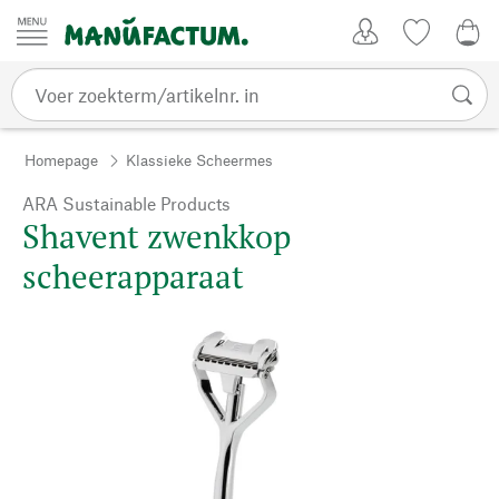
Passer au contenu
Account
Kijklijst
€ 0
Homepage
Klassieke Scheermes
ARA Sustainable Products
Shavent zwenkkop
scheerapparaat