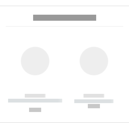
---------- --------------
------------
------------
----------- ----------- --------
----------- -----------
---
--,-- €
--,-- €