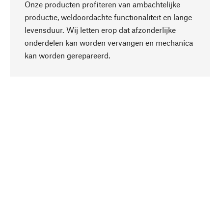
Onze producten profiteren van ambachtelijke
productie, weldoordachte functionaliteit en lange
levensduur. Wij letten erop dat afzonderlijke
onderdelen kan worden vervangen en mechanica
Naar boven
kan worden gerepareerd.
Bewust
Bij onze productkeuze staat de duurzaamheid
centraal. Wij kiezen voor natuurlijke
bestanddelen en materialen, die kunnen worden
verzorgd, evenals op een efficiënt gebruik van
hulpbronnen en sociaal aanvaardbare productie.