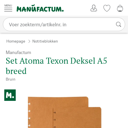
Passer au contenu
Account
Kijklijst
€ 0
Homepage
Notitieblokken
Manufactum
Set Atoma Texon Deksel A5
breed
Bruin