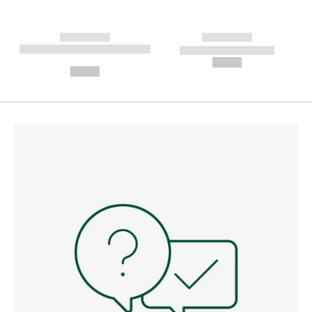
------------
------------
----------- ----------- --------
----------- -----------
---
--,-- €
--,-- €