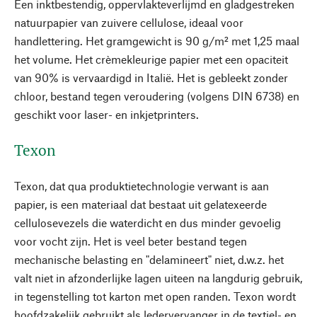
Een inktbestendig, oppervlakteverlijmd en gladgestreken
natuurpapier van zuivere cellulose, ideaal voor
handlettering. Het gramgewicht is 90 g/m² met 1,25 maal
het volume. Het crèmekleurige papier met een opaciteit
van 90% is vervaardigd in Italië. Het is gebleekt zonder
chloor, bestand tegen veroudering (volgens DIN 6738) en
geschikt voor laser- en inkjetprinters.
Texon
Texon, dat qua produktietechnologie verwant is aan
papier, is een materiaal dat bestaat uit gelatexeerde
cellulosevezels die waterdicht en dus minder gevoelig
voor vocht zijn. Het is veel beter bestand tegen
mechanische belasting en "delamineert" niet, d.w.z. het
valt niet in afzonderlijke lagen uiteen na langdurig gebruik,
in tegenstelling tot karton met open randen. Texon wordt
hoofdzakelijk gebruikt als ledervervanger in de textiel- en