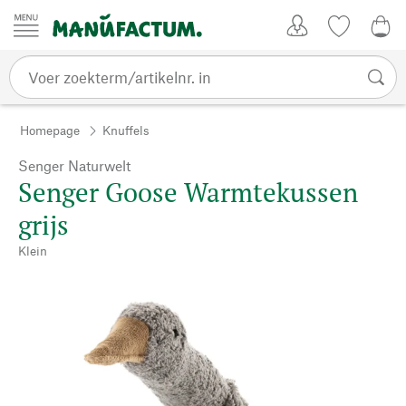
Passer au contenu
Account
Kijklijst
€ 0
Homepage
Knuffels
Senger Naturwelt
Senger Goose Warmtekussen
grijs
Klein