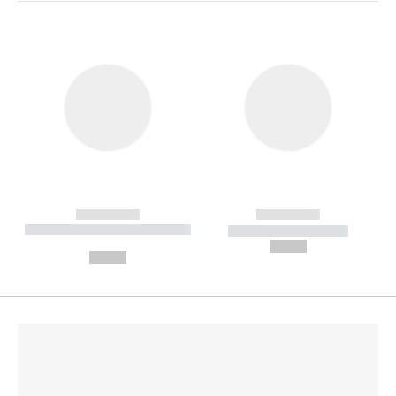
------------
------------
----------- ----------- --------
----------- -----------
---
--,-- €
--,-- €