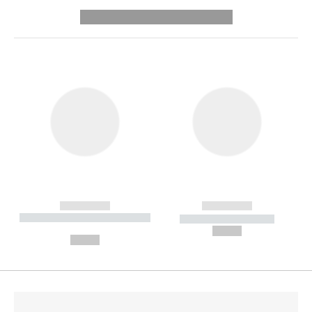
---------- --------------
------------
------------
----------- ----------- --------
----------- -----------
---
--,-- €
--,-- €