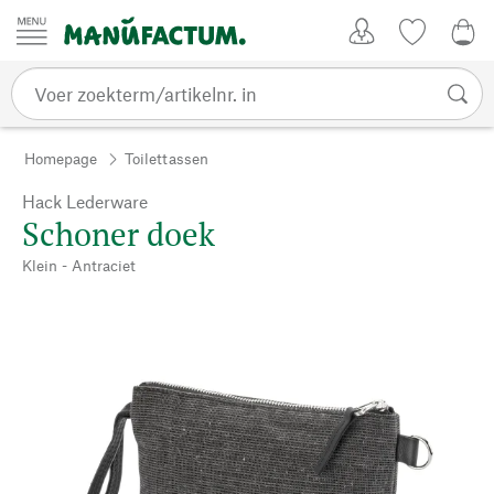
Passer au contenu
Account
Kijklijst
€ 0
Homepage
Toilettassen
Hack Lederware
Schoner doek
Klein - Antraciet