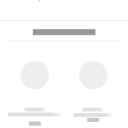
---------- --------------
------------
------------
----------- ----------- --------
----------- -----------
---
--,-- €
--,-- €