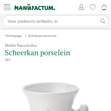
Passer au contenu
Account
Kijklijst
€ 0
Homepage
Scheeraccessoires
Mühle Rasurkultur
Scheerkan porselein
Wit