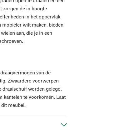
graden open te draaien en een
nt zorgen de in hoogte
neffenheden in het oppervlak
g mobieler wilt maken, bieden
ielen aan, die je in een
 schroeven.
e draagvermogen van de
matig. Zwaardere voorwerpen
te draaischuif worden gelegd.
m kantelen te voorkomen. Laat
j dit meubel.