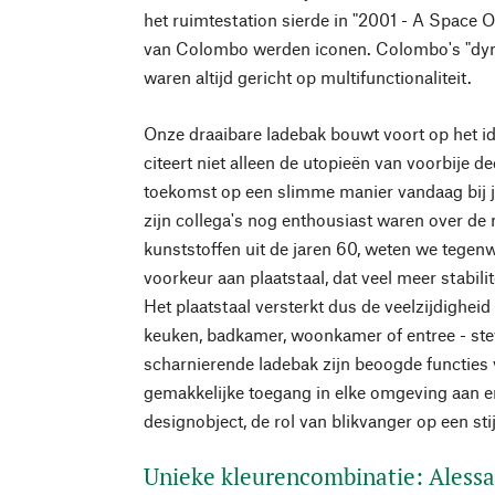
het ruimtestation sierde in "2001 - A Space 
van Colombo werden iconen. Colombo's "dy
waren altijd gericht op multifunctionaliteit.
Onze draaibare ladebak bouwt voort op het i
citeert niet alleen de utopieën van voorbije d
toekomst op een slimme manier vandaag bij j
zijn collega's nog enthousiast waren over de
kunststoffen uit de jaren 60, weten we tegen
voorkeur aan plaatstaal, dat veel meer stabili
Het plaatstaal versterkt dus de veelzijdigheid
keuken, badkamer, woonkamer of entree - stev
scharnierende ladebak zijn beoogde functies 
gemakkelijke toegang in elke omgeving aan en
designobject, de rol van blikvanger op een stij
Unieke kleurencombinatie: Aless