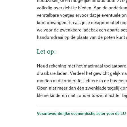
noodzakelijke en mogelijke inhoud door 270 
volledig overzicht te bieden. Aan de onderka
verstelbare voetjes ervoor dat je eventuele o
kunt opvangen. En als je je designmeubel no
we voor de zwenkbare ladebak een aparte set w
handomdraai op de plaats van de poten kunt
Let op:
Houd rekening met het maximaal toelaatbar
draaibare laden. Verdeel het gewicht gelijk
moeten in de onderste, lichtere in de bovens
Open niet meer dan één zwenklade tegelijk o
kleine kinderen niet zonder toezicht achter bi
Verantwoordelijke economische actor voor de EU