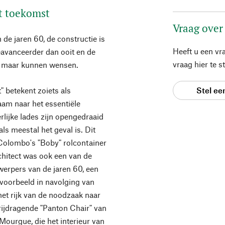
t toekomst
Vraag over
de jaren 60, de constructie is
Heeft u een vr
avanceerder dan ooit en de
vraag hier te 
zich maar kunnen wensen.
" betekent zoiets als
Stel ee
naam naar het essentiële
lijke lades zijn opengedraaid
ls meestal het geval is. Dit
Colombo's "Boby" rolcontainer
chitect was ook een van de
werpers van de jaren 60, een
jvoorbeeld in navolging van
et rijk van de noodzaak naar
vrijdragende "Panton Chair" van
 Mourgue, die het interieur van