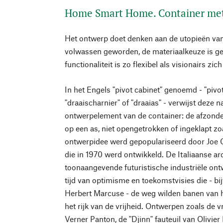
Home Smart Home. Container me
Het ontwerp doet denken aan de utopieën van 
volwassen geworden, de materiaalkeuze is ge
functionaliteit is zo flexibel als visionairs 
In het Engels "pivot cabinet" genoemd - "pivot
"draaischarnier" of "draaias" - verwijst deze 
ontwerpelement van de container: de afzonder
op een as, niet opengetrokken of ingeklapt zoa
ontwerpidee werd gepopulariseerd door Joe 
die in 1970 werd ontwikkeld. De Italiaanse ar
toonaangevende futuristische industriële ont
tijd van optimisme en toekomstvisies die - bi
Herbert Marcuse - de weg wilden banen van h
het rijk van de vrijheid. Ontwerpen zoals de 
Verner Panton, de "Djinn" fauteuil van Olivier