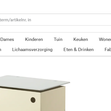
Dames
Kinderen
Tuin
Keuken
Wone
n
Lichaamsverzorging
Eten & Drinken
Fab