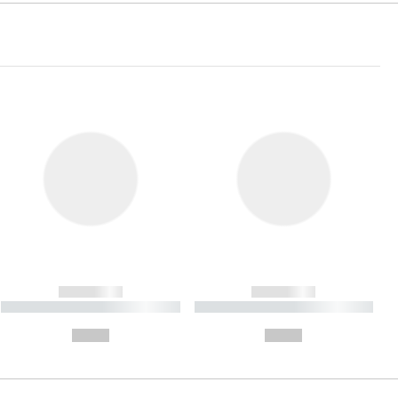
------------
------------
----------- ----------- ----------
----------- ----------- ----------
- -----------
-
--,-- €
--,-- €