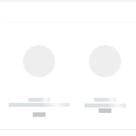
------------
------------
----------- ----------- ----------
----------- -----------
-
--,-- €
--,-- €