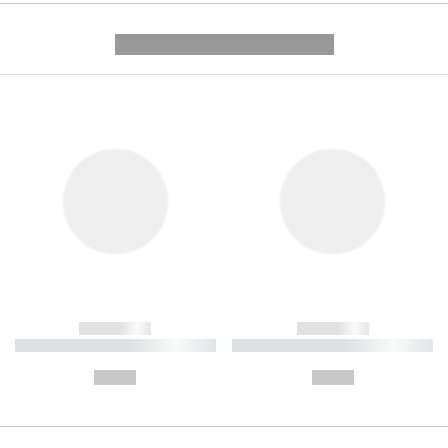
---------- --------------
------------
------------
----------- ----------- ----------
----------- ----------- ----------
-
-
--,-- €
--,-- €