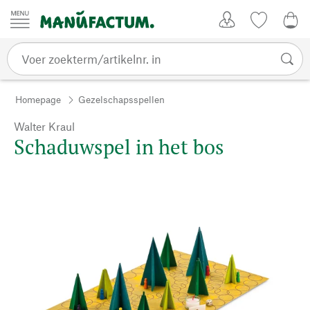
Passer au contenu
Account
Kijklijst
€ 0
Homepage
Gezelschapsspellen
Walter Kraul
Schaduwspel in het bos