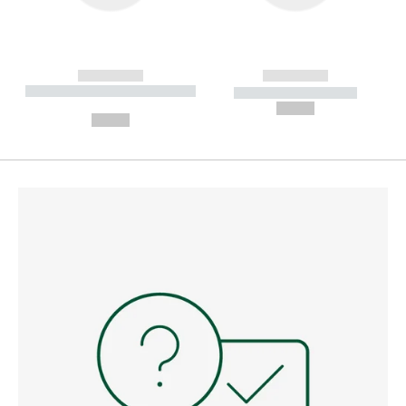
------------
------------
----------- ----------- --------
----------- -----------
---
--,-- €
--,-- €