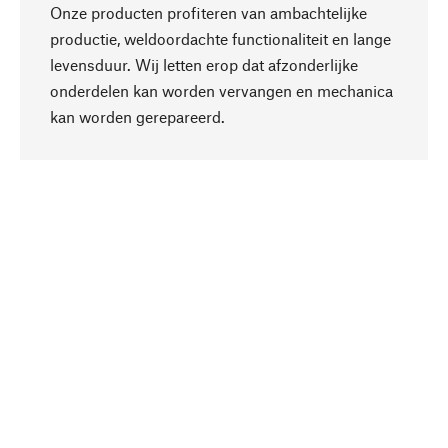
Onze producten profiteren van ambachtelijke
productie, weldoordachte functionaliteit en lange
levensduur. Wij letten erop dat afzonderlijke
onderdelen kan worden vervangen en mechanica
Naar boven
kan worden gerepareerd.
Bewust
Bij onze productkeuze staat de duurzaamheid
centraal. Wij kiezen voor natuurlijke
bestanddelen en materialen, die kunnen worden
verzorgd, evenals op een efficiënt gebruik van
hulpbronnen en sociaal aanvaardbare productie.