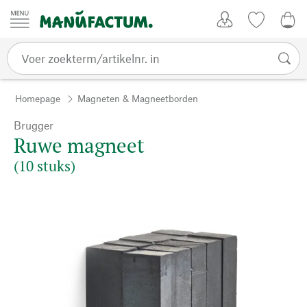
Passer au contenu
Account
Kijklijst
€ 0
Homepage
Magneten & Magneetborden
Brugger
Ruwe magneet
(10 stuks)