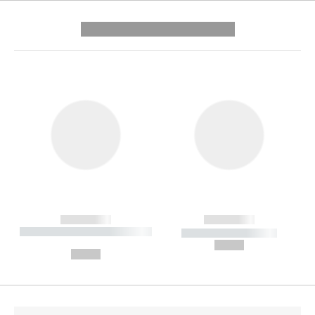
---------- --------------
------------
------------
----------- ----------- --------
----------- -----------
---
--,-- €
--,-- €