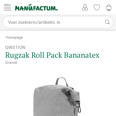
Passer au contenu
Account
Kijklijst
€ 0
Homepage
QWSTION
Rugzak Roll Pack Bananatex
Graniet