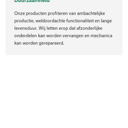
Duurzaamheid
Onze producten profiteren van ambachtelijke
productie, weldoordachte functionaliteit en lange
levensduur. Wij letten erop dat afzonderlijke
onderdelen kan worden vervangen en mechanica
Naar boven
kan worden gerepareerd.
Bewust
Bij onze productkeuze staat de duurzaamheid
centraal. Wij kiezen voor natuurlijke
bestanddelen en materialen, die kunnen worden
verzorgd, evenals op een efficiënt gebruik van
hulpbronnen en sociaal aanvaardbare productie.