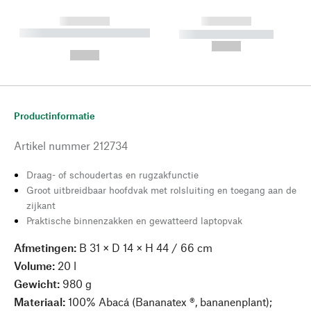
------------
------------
----------- ----------- --------
----------- -----------
---
--,-- €
--,-- €
Productinformatie
Artikel nummer
212734
Draag- of schoudertas en rugzakfunctie
Groot uitbreidbaar hoofdvak met rolsluiting en toegang aan de
zijkant
Praktische binnenzakken en gewatteerd laptopvak
Afmetingen:
B 31 × D 14 × H 44 / 66 cm
Volume:
20 l
Gewicht:
980 g
Materiaal:
100% Abacá (Bananatex ®, bananenplant);