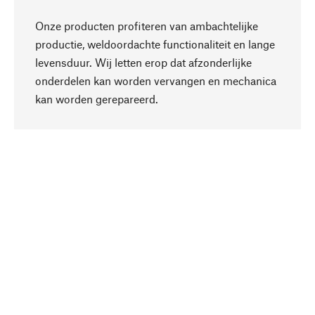
Onze producten profiteren van ambachtelijke
productie, weldoordachte functionaliteit en lange
levensduur. Wij letten erop dat afzonderlijke
onderdelen kan worden vervangen en mechanica
Naar boven
kan worden gerepareerd.
Bewust
Bij onze productkeuze staat de duurzaamheid
centraal. Wij kiezen voor natuurlijke
bestanddelen en materialen, die kunnen worden
verzorgd, evenals op een efficiënt gebruik van
hulpbronnen en sociaal aanvaardbare productie.