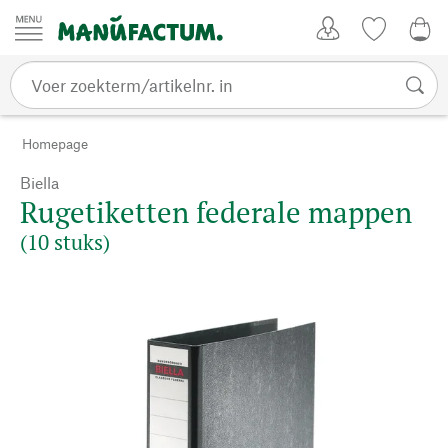
Passer au contenu
Account
Kijklijst
€ 0
Homepage
Biella
Rugetiketten federale mappen
(10 stuks)