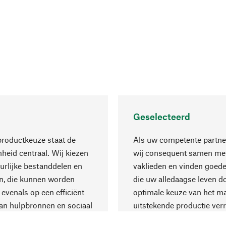
Geselecteerd
productkeuze staat de
Als uw competente partne
eid centraal. Wij kiezen
wij consequent samen met
urlijke bestanddelen en
vaklieden en vinden goede
n, die kunnen worden
die uw alledaagse leven d
 evenals op een efficiënt
optimale keuze van het ma
an hulpbronnen en sociaal
uitstekende productie verr
are productie.