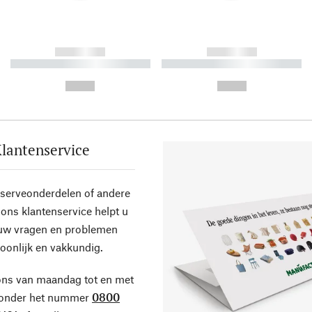
------------
------------
----------- ----------- ----------
----------- ----------- ----------
-
-
--,-- €
--,-- €
lantenservice
eserveonderdelen of andere
ons klantenservice helpt u
 uw vragen en problemen
oonlijk en vakkundig.
ons van maandag tot en met
 onder het nummer
0800