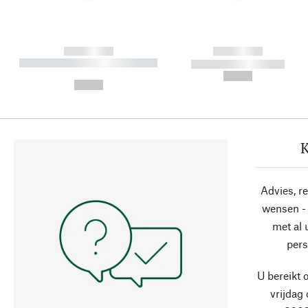
------------
------------
----------- ----------- ----------
----------- -----------
-
--,-- €
--,-- €
K
Advies, r
wensen - 
met al
pers
U bereikt 
vrijdag