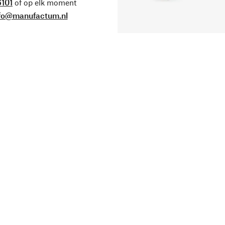
101
of op elk moment
fo@manufactum.nl