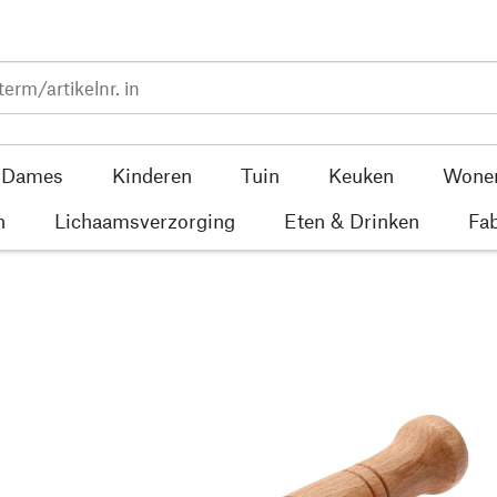
Dames
Kinderen
Tuin
Keuken
Wone
n
Lichaamsverzorging
Eten & Drinken
Fab