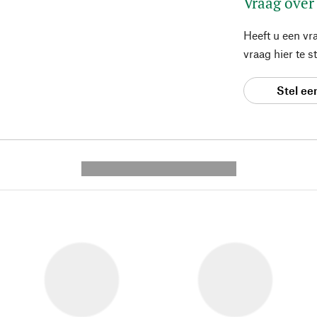
Vraag over
Heeft u een vr
vraag hier te 
Stel ee
---------- --------------