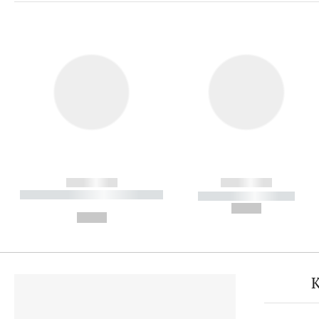
------------
------------
----------- ----------- ----------
----------- -----------
-
--,-- €
--,-- €
K