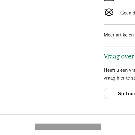
Geen d
Meer artikelen
Vraag over
Heeft u een vr
vraag hier te 
Stel ee
---------- --------------