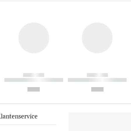
------------
------------
----------- ----------- ----------
----------- ----------- ----------
-
-
--,-- €
--,-- €
lantenservice