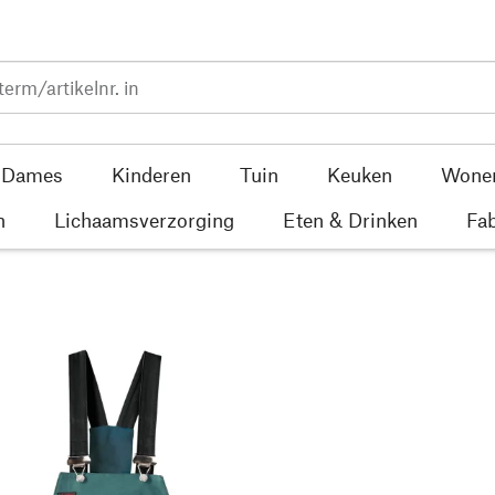
Dames
Kinderen
Tuin
Keuken
Wone
n
Lichaamsverzorging
Eten & Drinken
Fab