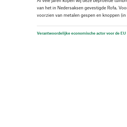
Al vele jaren kopen wij deze beproefde tuinb
van het in Nedersaksen gevestigde Rofa. Voor
voorzien van metalen gespen en knoppen (in p
Verantwoordelijke economische actor voor de EU