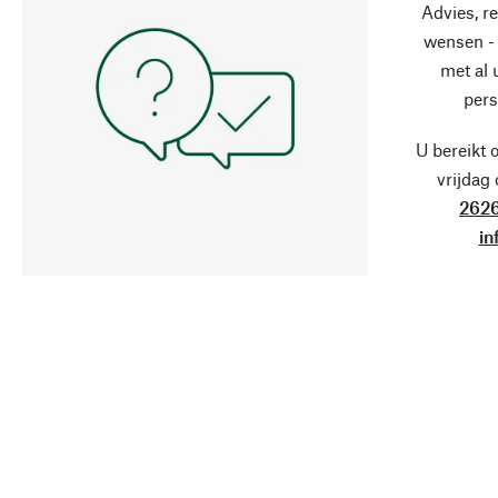
Advies, r
wensen - 
met al
pers
U bereikt 
vrijdag
2626
in