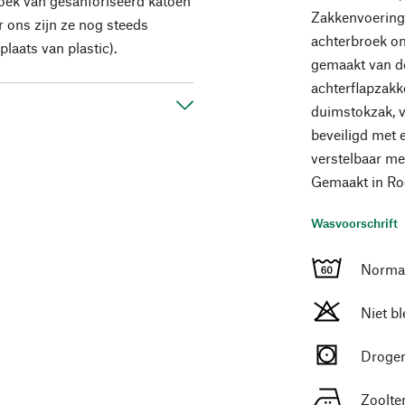
roek van gesanforiseerd katoen
Zakkenvoering
 ons zijn ze nog steeds
achterbroek om
laats van plastic).
gemaakt van de
achterflapzak
duimstokzak, v
beveiligd met e
verstelbaar m
Gemaakt in Ro
Wasvoorschrift
Normaa
Niet b
Drogen
Zoolte