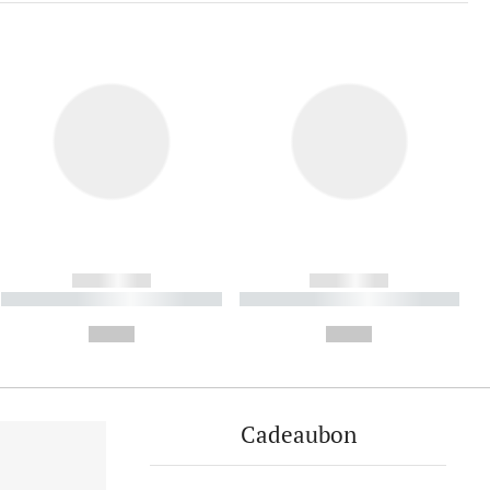
------------
------------
----------- ----------- ----------
----------- ----------- ----------
- -----------
-
--,-- €
--,-- €
Cadeaubon