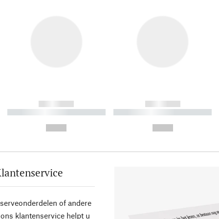
------------
------------
----------- ----------- ----------
----------- ----------- ----------
-
-
--,-- €
--,-- €
lantenservice
eserveonderdelen of andere
ons klantenservice helpt u