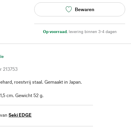
Bewaren
Op voorraad
,
levering binnen 3-4 dagen
ie
r
213753
hard, roestvrij staal. Gemaakt in Japan.
 1,5 cm. Gewicht 52 g.
 van
Seki EDGE