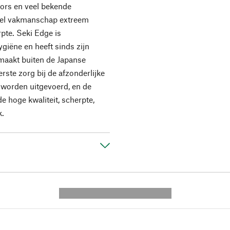
ssors en veel bekende
eel vakmanschap extreem
pte. Seki Edge is
ygiëne en heeft sinds zijn
maakt buiten de Japanse
erste zorg bij de afzonderlijke
 worden uitgevoerd, en de
 hoge kwaliteit, scherpte,
k.
---------- --------------