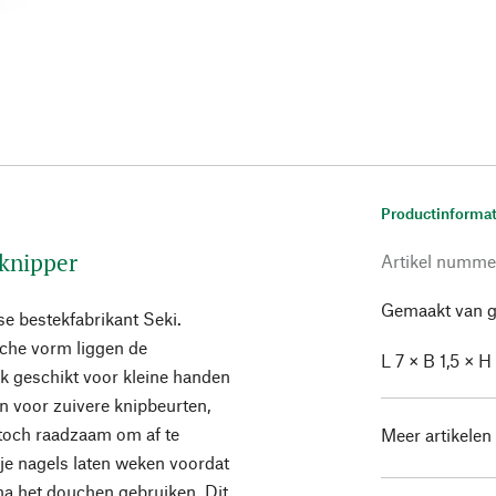
Productinformat
lknipper
Artikel numme
Gemaakt van ge
e bestekfabrikant Seki.
che vorm liggen de
L 7 × B 1,5 × H
ok geschikt voor kleine handen
n voor zuivere knipbeurten,
 toch raadzaam om af te
Meer artikelen
 je nagels laten weken voordat
t na het douchen gebruiken. Dit