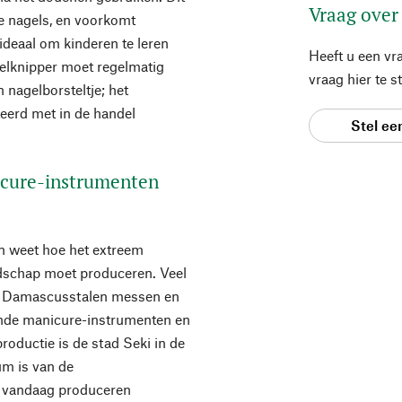
Vraag over
e nagels, en voorkomt
ideaal om kinderen te leren
Heeft u een vr
elknipper moet regelmatig
vraag hier te 
nagelborsteltje; het
eerd met in de handel
Stel ee
icure-instrumenten
an weet hoe het extreem
edschap moet produceren. Veel
de Damascusstalen messen en
nde manicure-instrumenten en
oductie is de stad Seki in de
um is van de
n vandaag produceren