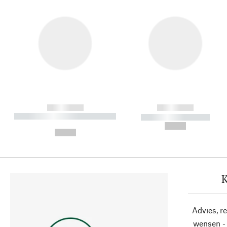
------------
------------
----------- ----------- ----------
----------- -----------
-
--,-- €
--,-- €
K
Advies, r
wensen - 