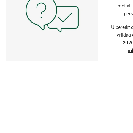
met al
pers
U bereikt 
vrijdag
2626
in