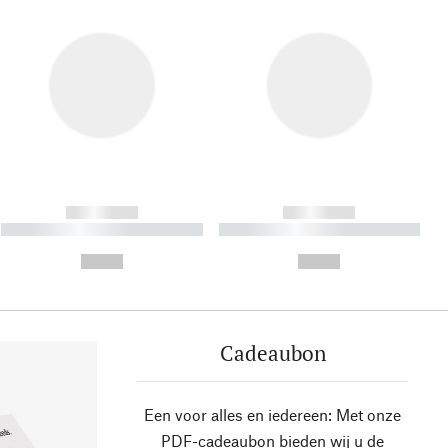
------------
------------
----------- ----------- ----------
----------- ----------- ----------
- -----------
-
--,-- €
--,-- €
Cadeaubon
Een voor alles en iedereen: Met onze
PDF-cadeaubon bieden wij u de