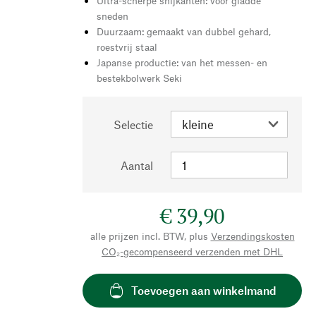
Ultra-scherpe snijkanten: voor gladde
sneden
Duurzaam: gemaakt van dubbel gehard,
roestvrij staal
Japanse productie: van het messen- en
bestekbolwerk Seki
Selectie
Aantal
€ 39,90
alle prijzen incl. BTW, plus
Verzendingskosten
CO₂-gecompenseerd verzenden met DHL
Toevoegen aan winkelmand