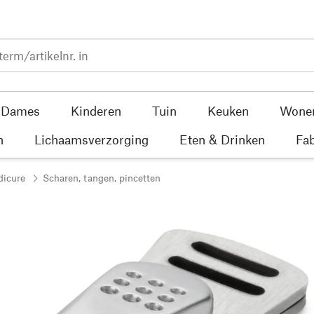
Dames
Kinderen
Tuin
Keuken
Wone
n
Lichaamsverzorging
Eten & Drinken
Fab
dicure
Scharen, tangen, pincetten