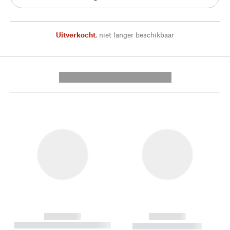
Uitverkocht
,
niet langer beschikbaar
---------- --------------
------------
------------
----------- ----------- --------
----------- -----------