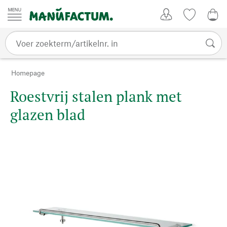
Passer au contenu
Account
Kijklijst
€ 0
Homepage
Roestvrij stalen plank met
glazen blad