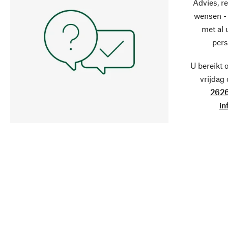
Advies, r
wensen - 
met al
pers
U bereikt 
vrijdag
2626
in