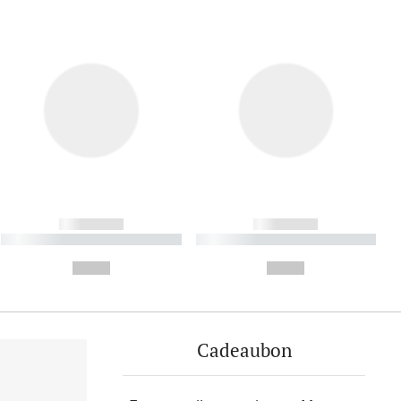
------------
------------
----------- ----------- ----------
----------- ----------- ----------
- -----------
-
--,-- €
--,-- €
Cadeaubon