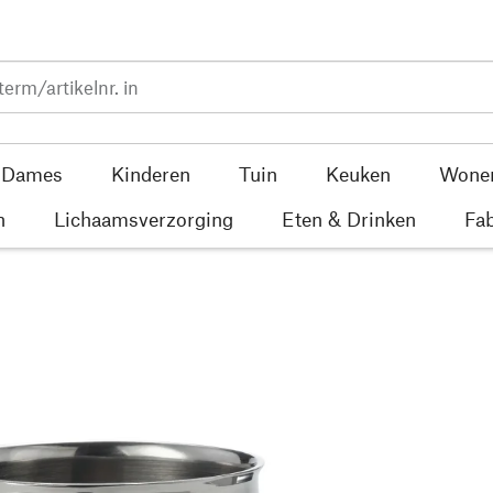
Dames
Kinderen
Tuin
Keuken
Wone
n
Lichaamsverzorging
Eten & Drinken
Fab