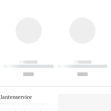
------------
------------
----------- ----------- ----------
----------- ----------- ----------
-
-
--,-- €
--,-- €
lantenservice