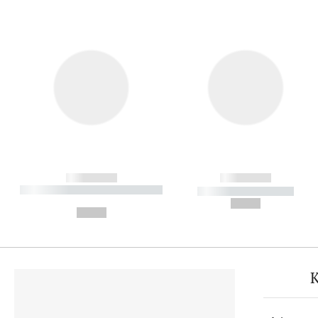
------------
------------
----------- ----------- ----------
----------- -----------
-
--,-- €
--,-- €
K