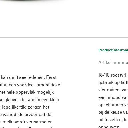
Productinformat
Artikel numme
18/10 roestvri
e kan om twee redenen. Eerst
gebruik op kof
ktuit een voordeel, omdat deze
vier maten: va
het hele oppervlak mogelijk
een inhoud van
ijk over de rand in een klein
opschuimen vo
Tegelijkertijd zorgen het
bij de keuze v
e wanddikte ervoor dat de
uit te zetten, 
e melk wordt verwarmd en
opbouwen.