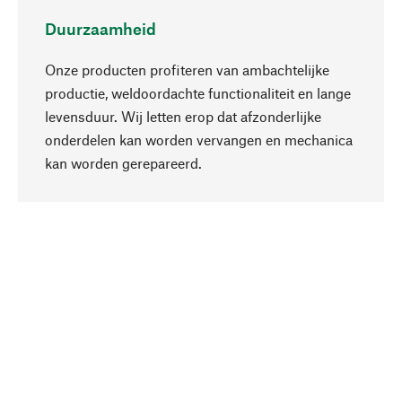
Duurzaamheid
Onze producten profiteren van ambachtelijke
productie, weldoordachte functionaliteit en lange
levensduur. Wij letten erop dat afzonderlijke
onderdelen kan worden vervangen en mechanica
Naar boven
kan worden gerepareerd.
Bewust
Bij onze productkeuze staat de duurzaamheid
centraal. Wij kiezen voor natuurlijke
bestanddelen en materialen, die kunnen worden
verzorgd, evenals op een efficiënt gebruik van
hulpbronnen en sociaal aanvaardbare productie.