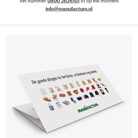
het nummer
0800 2626101
of op elk moment
info@manufactum.nl