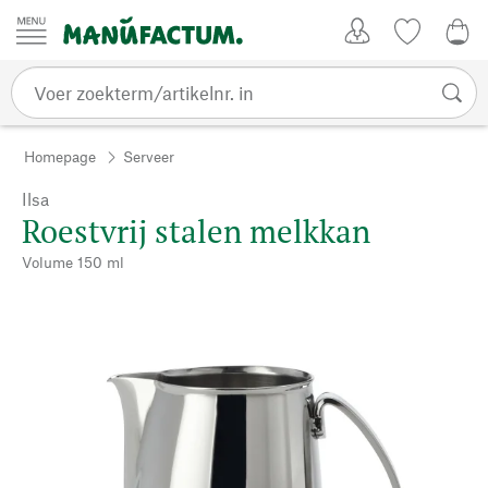
Passer au contenu
Account
Kijklijst
€ 0
Homepage
Serveer
Ilsa
Roestvrij stalen melkkan
Volume 150 ml