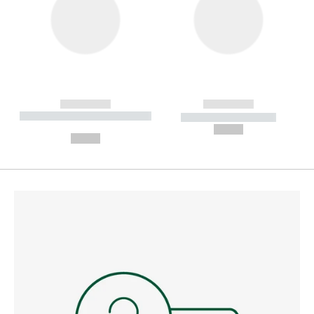
------------
------------
----------- ----------- --------
----------- -----------
---
--,-- €
--,-- €