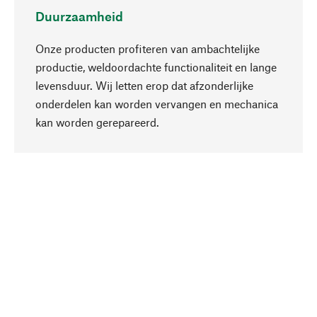
Duurzaamheid
Onze producten profiteren van ambachtelijke
productie, weldoordachte functionaliteit en lange
levensduur. Wij letten erop dat afzonderlijke
onderdelen kan worden vervangen en mechanica
Naar boven
kan worden gerepareerd.
Bewust
Bij onze productkeuze staat de duurzaamheid
centraal. Wij kiezen voor natuurlijke
bestanddelen en materialen, die kunnen worden
verzorgd, evenals op een efficiënt gebruik van
hulpbronnen en sociaal aanvaardbare productie.