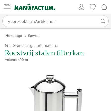
Passer au contenu
Account
Kijklijst
€ 0
Homepage
Serveer
GTI Grand Target International
Roestvrij stalen filterkan
Volume 490 ml