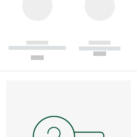
------------
------------
----------- ----------- --------
----------- -----------
---
--,-- €
--,-- €