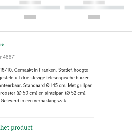
------------
------------
----------- ----------- ----------
----------- ----------- ----------
- -----------
-
--,-- €
--,-- €
ie
r
46671
l 18/10. Gemaakt in Franken. Statief, hoogte
esteld uit drie stevige telescopische buizen
nteerbaar. Standaard Ø 145 cm. Met grillpan
llrooster (Ø 50 cm) en sintelpan (Ø 52 cm).
 Geleverd in een verpakkingszak.
 het product