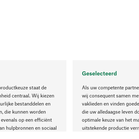
Geselecteerd
productkeuze staat de
Als uw competente partne
eid centraal. Wij kiezen
wij consequent samen met
urlijke bestanddelen en
vaklieden en vinden goede
n, die kunnen worden
die uw alledaagse leven d
 evenals op een efficiënt
optimale keuze van het ma
an hulpbronnen en sociaal
uitstekende productie verr
are productie.