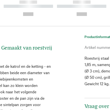
------------
------------
----------- ----------- ----------
----------- ----------- ----------
-
-
--,-- €
--,-- €
Productinformat
. Gemaakt van roestvrij
Artikel numme
Roestvrij staa
1,85 m, sameng
et de katrol en de ketting - en
(Ø 3 cm), demo
hebben beide een diameter van
(Ø 50 cm), gri
liebijeenkomsten en
Gewicht 12 kg.
el kan zo klein worden
ook naar het volgende
ter en de pan zijn via de
de sintelpan zorgen voor
Vraag over