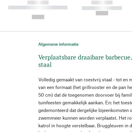
------------
------------
----------- ----------- ----------
----------- -----------
-
--,-- €
--,-- €
Algemene informatie
Verplaatsbare draaibare barbecue
staal
Volledig gemaakt van roestvrij staal - tot en m
van een formaat (het grillrooster en de pan 
50 cm) dat de toegenomen doorvoer bij fami
tuinfeesten gemakkelijk aankan. En: het toest
gedemonteerd dat dergelijke bijeenkomsten 
zwemmeer kunnen worden verplaatst. Het roos
katrol in hoogte verstelbaar. Bruggleuven in 