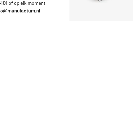
101
of op elk moment
fo@manufactum.nl