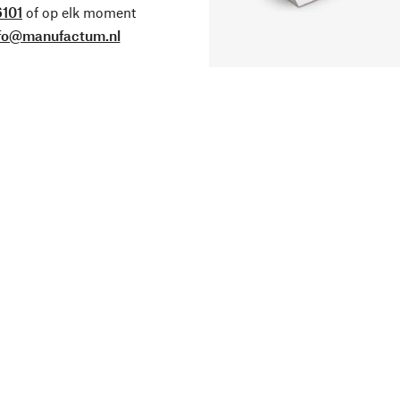
101
of op elk moment
fo@manufactum.nl