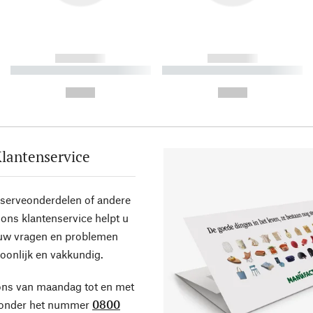
------------
------------
----------- ----------- ----------
----------- ----------- ----------
-
-
--,-- €
--,-- €
lantenservice
eserveonderdelen of andere
ons klantenservice helpt u
 uw vragen en problemen
oonlijk en vakkundig.
ons van maandag tot en met
 onder het nummer
0800