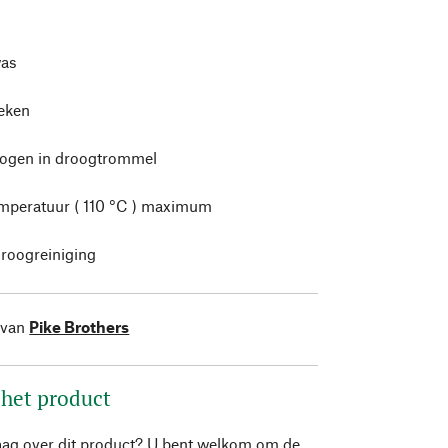
as
leken
rogen in droogtrommel
mperatuur ( 110 °C ) maximum
roogreiniging
 van
Pike Brothers
 het product
aag over dit product? U bent welkom om de