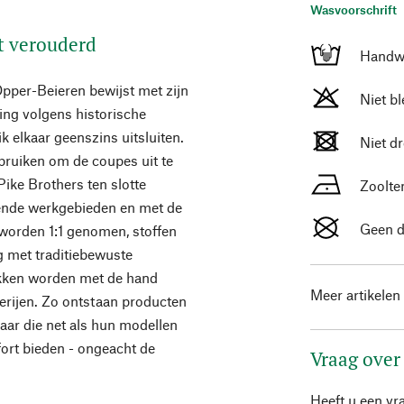
Wasvoorschrift
et verouderd
Handw
Opper-Beieren bewijst met zijn
Niet b
ing volgens historische
k elkaar geenszins uitsluiten.
Niet d
ebruiken om de coupes uit te
Pike Brothers ten slotte
Zoolte
opende werkgebieden en met de
Geen d
worden 1:1 genomen, stoffen
 met traditiebewuste
tukken worden met de hand
Meer artikelen
erijen. Zo ontstaan producten
 maar die net als hun modellen
fort bieden - ongeacht de
Vraag over
Heeft u een vr