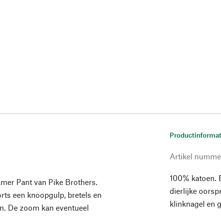
Productinformat
Artikel numme
100% katoen. B
amer Pant van Pike Brothers.
dierlijke oors
rts een knoopgulp, bretels en
klinknagel en 
en. De zoom kan eventueel