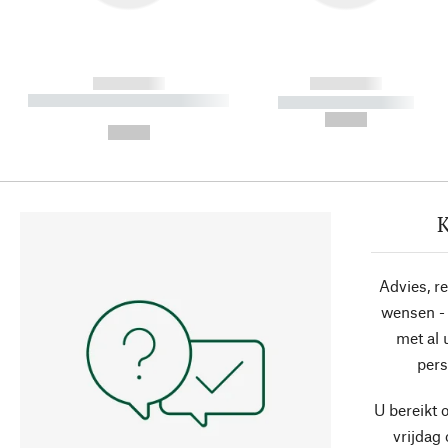
------------
------------
----------- ----------- ----------
----------- -----------
-
--,-- €
--,-- €
K
Advies, r
wensen - 
met al
pers
U bereikt 
vrijdag