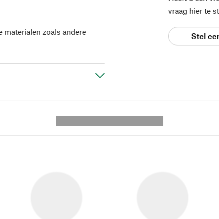
vraag hier te 
e materialen zoals andere
Stel ee
---------- --------------