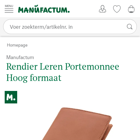
Passer au contenu
Account
Kijklijst
€ 0
Homepage
Manufactum
Rendier Leren Portemonnee
Hoog formaat