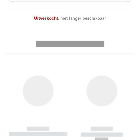
Uitverkocht
,
niet langer beschikbaar
---------- --------------
------------
------------
----------- ----------- --------
----------- -----------
---
--,-- €