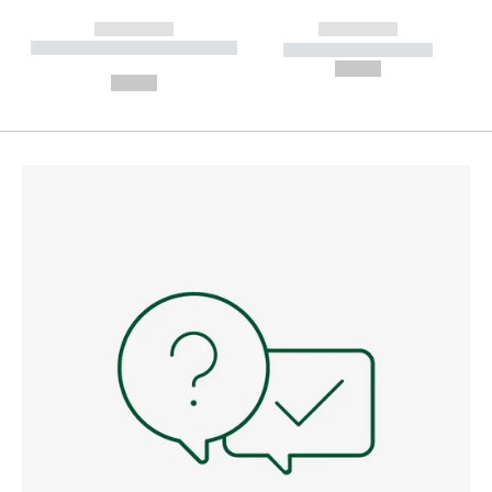
------------
------------
----------- ----------- --------
----------- -----------
---
--,-- €
--,-- €