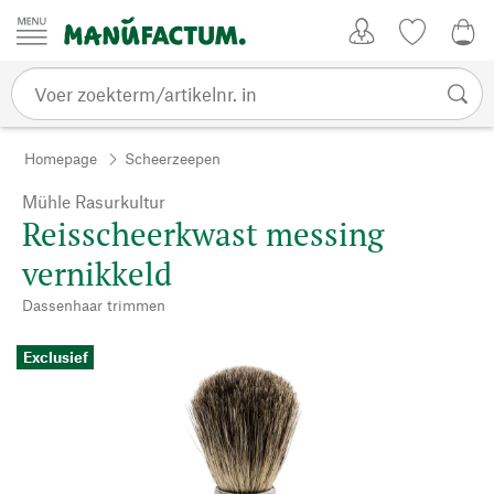
Passer au contenu
Account
Kijklijst
€ 0
Homepage
Scheerzeepen
Mühle Rasurkultur
Reisscheerkwast messing
vernikkeld
Dassenhaar trimmen
Exclusief