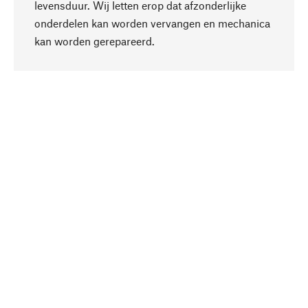
levensduur. Wij letten erop dat afzonderlijke
onderdelen kan worden vervangen en mechanica
Naar boven
kan worden gerepareerd.
Bewust
Bij onze productkeuze staat de duurzaamheid
centraal. Wij kiezen voor natuurlijke
bestanddelen en materialen, die kunnen worden
verzorgd, evenals op een efficiënt gebruik van
hulpbronnen en sociaal aanvaardbare productie.
Geselecteerd