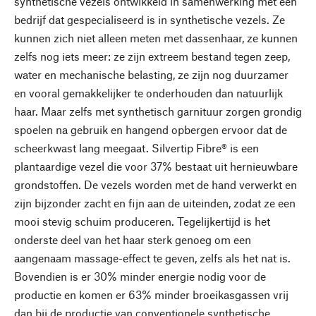
synthetische vezels ontwikkeld in samenwerking met een
bedrijf dat gespecialiseerd is in synthetische vezels. Ze
kunnen zich niet alleen meten met dassenhaar, ze kunnen
zelfs nog iets meer: ze zijn extreem bestand tegen zeep,
water en mechanische belasting, ze zijn nog duurzamer
en vooral gemakkelijker te onderhouden dan natuurlijk
haar. Maar zelfs met synthetisch garnituur zorgen grondig
spoelen na gebruik en hangend opbergen ervoor dat de
scheerkwast lang meegaat. Silvertip Fibre® is een
plantaardige vezel die voor 37% bestaat uit hernieuwbare
grondstoffen. De vezels worden met de hand verwerkt en
zijn bijzonder zacht en fijn aan de uiteinden, zodat ze een
mooi stevig schuim produceren. Tegelijkertijd is het
onderste deel van het haar sterk genoeg om een
aangenaam massage-effect te geven, zelfs als het nat is.
Bovendien is er 30% minder energie nodig voor de
productie en komen er 63% minder broeikasgassen vrij
dan bij de productie van conventionele synthetische