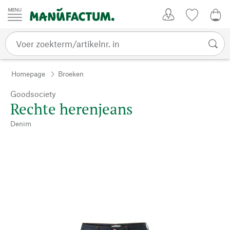
Passer au contenu
Account
Kijklijst
€ 0
Homepage
Broeken
Goodsociety
Rechte herenjeans
Denim