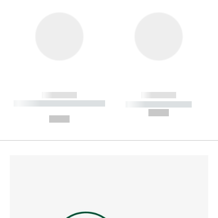
------------
------------
----------- ----------- --------
----------- -----------
---
--,-- €
--,-- €