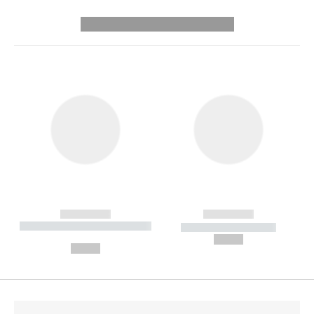
---------- --------------
------------
------------
----------- ----------- --------
----------- -----------
---
--,-- €
--,-- €