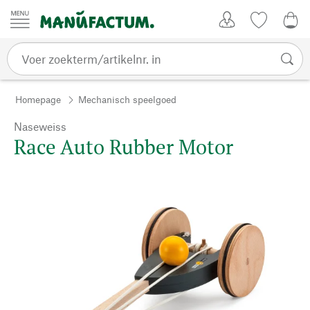
Passer au contenu
Account
Kijklijst
€ 0
Homepage
Mechanisch speelgoed
Naseweiss
Race Auto Rubber Motor