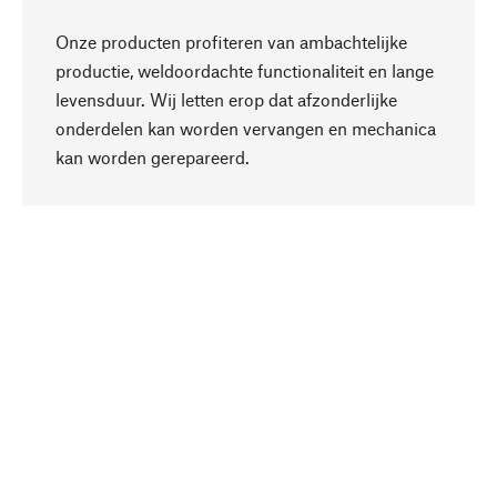
Onze producten profiteren van ambachtelijke
productie, weldoordachte functionaliteit en lange
levensduur. Wij letten erop dat afzonderlijke
onderdelen kan worden vervangen en mechanica
Naar boven
kan worden gerepareerd.
Bewust
Bij onze productkeuze staat de duurzaamheid
centraal. Wij kiezen voor natuurlijke
bestanddelen en materialen, die kunnen worden
verzorgd, evenals op een efficiënt gebruik van
hulpbronnen en sociaal aanvaardbare productie.