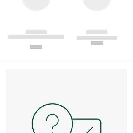
------------
------------
----------- ----------- --------
----------- -----------
---
--,-- €
--,-- €