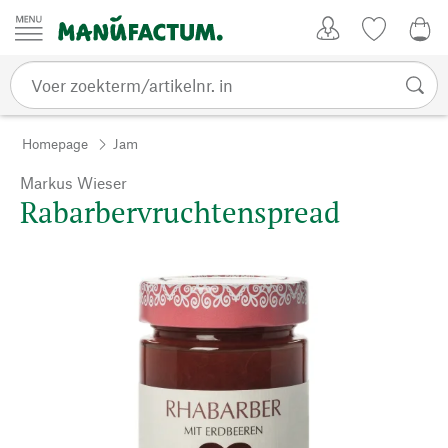
Passer au contenu
Account
Kijklijst
€ 0
Homepage
Jam
Markus Wieser
Rabarbervruchtenspread