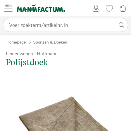
Passer au contenu
Account
Kijklijst
€ 0
Homepage
Sponzen & Doeken
Leinenweberei Hoffmann
Polijstdoek