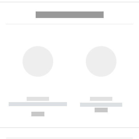
---------- --------------
------------
------------
----------- ----------- --------
----------- -----------
---
--,-- €
--,-- €