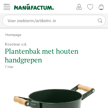
Passer au contenu
Account
Kijklijst
€ 0
Homepage
Kovotvar v.d.
Plantenbak met houten
handgrepen
7 liter