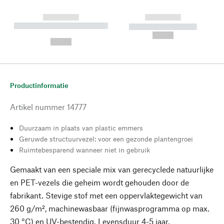
------------
------------
----------- ----------- --------
----------- -----------
---
--,-- €
--,-- €
Productinformatie
Artikel nummer
14777
Duurzaam in plaats van plastic emmers
Geruwde structuurvezel: voor een gezonde plantengroei
Ruimtebesparend wanneer niet in gebruik
Gemaakt van een speciale mix van gerecyclede natuurlijke
en PET-vezels die geheim wordt gehouden door de
fabrikant. Stevige stof met een oppervlaktegewicht van
260 g/m², machinewasbaar (fijnwasprogramma op max.
30 °C) en UV-bestendig. Levensduur 4-5 jaar.