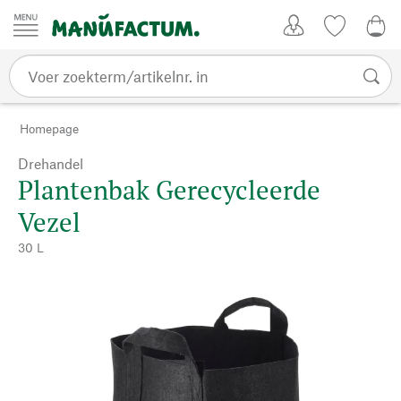
Passer au contenu
Account
Kijklijst
€ 0
Homepage
Drehandel
Plantenbak Gerecycleerde
Vezel
30 L