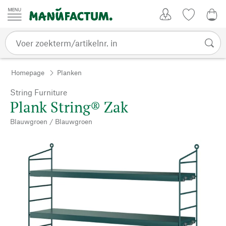
Passer au contenu
Account
Kijklijst
€ 0
Homepage
Planken
String Furniture
Plank String® Zak
Blauwgroen / Blauwgroen