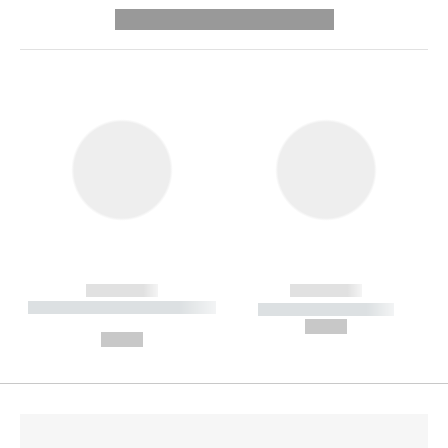
---------- --------------
------------
------------
----------- ----------- --------
----------- -----------
---
--,-- €
--,-- €