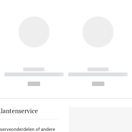
------------
------------
----------- ----------- ----------
----------- ----------- ----------
-
-
--,-- €
--,-- €
lantenservice
eserveonderdelen of andere