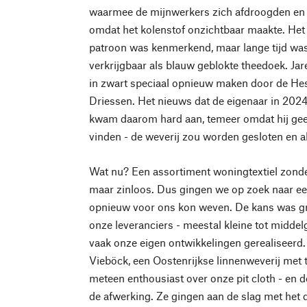
waarmee de mijnwerkers zich afdroogden en d
omdat het kolenstof onzichtbaar maakte. Het 
patroon was kenmerkend, maar lange tijd wa
verkrijgbaar als blauw geblokte theedoek. Jar
in zwart speciaal opnieuw maken door de Hes
Driessen. Het nieuws dat de eigenaar in 202
kwam daarom hard aan, temeer omdat hij ge
vinden - de weverij zou worden gesloten en a
Wat nu? Een assortiment woningtextiel zonder
maar zinloos. Dus gingen we op zoek naar een
opnieuw voor ons kon weven. De kans was gr
onze leveranciers - meestal kleine tot middel
vaak onze eigen ontwikkelingen gerealiseerd
Vieböck, een Oostenrijkse linnenweverij met t
meteen enthousiast over onze pit cloth - en de
de afwerking. Ze gingen aan de slag met het d