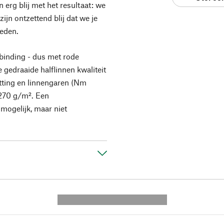
 erg blij met het resultaat: we
ijn ontzettend blij dat we je
ieden.
binding - dus met rode
e gedraaide halflinnen kwaliteit
tting en linnengaren (Nm
 270 g/m². Een
 mogelijk, maar niet
---------- --------------