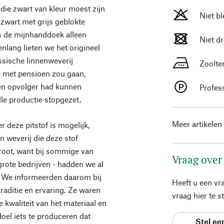
ie zwart van kleur moest zijn
Niet b
zwart met grijs geblokte
s de mijnhanddoek alleen
Niet d
enlang lieten we het origineel
sische linnenweverij
Zoolte
4 met pensioen zou gaan,
en opvolger had kunnen
Profes
lle productie stopgezet.
Meer artikelen
 deze pitstof is mogelijk,
 weverij die deze stof
oot, want bij sommige van
Vraag over
grote bedrijven - hadden we al
. We informeerden daarom bij
Heeft u een vr
raditie en ervaring. Ze waren
vraag hier te 
 kwaliteit van het materiaal en
oel iets te produceren dat
Stel ee