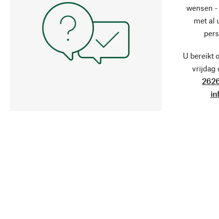
wensen - 
met al
pers
U bereikt 
vrijdag
2626
in