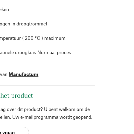
leken
rogen in droogtrommel
mperatuur ( 200 °C ) maximum
sionele droogkuis Normaal proces
 van
Manufactum
 het product
aag over dit product? U bent welkom om de
stellen. Uw e-mailprogramma wordt geopend.
n vraag