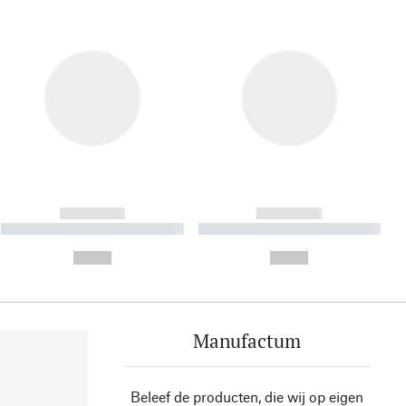
------------
------------
----------- ----------- ----------
----------- ----------- ----------
- -----------
-
--,-- €
--,-- €
Manufactum
Beleef de producten, die wij op eigen