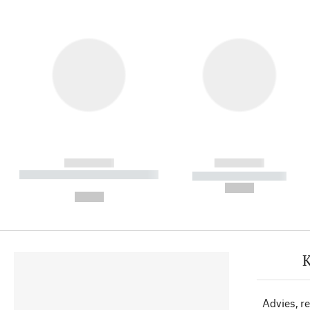
------------
------------
----------- ----------- ----------
----------- -----------
-
--,-- €
--,-- €
K
Advies, r