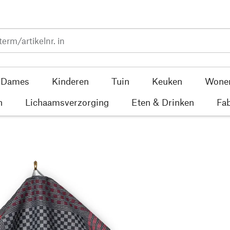
Dames
Kinderen
Tuin
Keuken
Wone
n
Lichaamsverzorging
Eten & Drinken
Fab