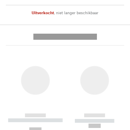
Uitverkocht
,
niet langer beschikbaar
---------- --------------
------------
------------
----------- ----------- --------
----------- -----------
---
--,-- €
--,-- €