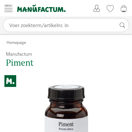
Passer au contenu
Account
Kijklijst
€ 0
Homepage
Manufactum
Piment