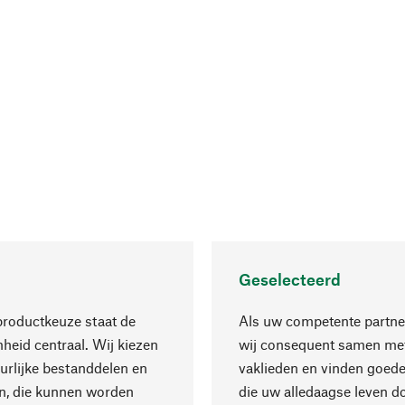
Geselecteerd
productkeuze staat de
Als uw competente partne
eid centraal. Wij kiezen
wij consequent samen met
urlijke bestanddelen en
vaklieden en vinden goede
n, die kunnen worden
die uw alledaagse leven d