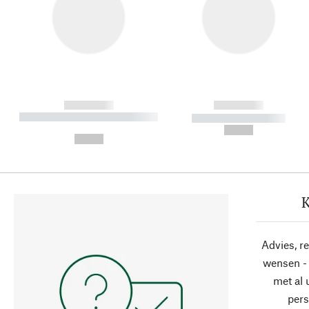
------------
------------
----------- ----------- ----------
----------- -----------
-
--,-- €
--,-- €
K
Advies, r
wensen - 
met al
pers