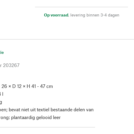
Op voorraad
,
levering binnen 3-4 dagen
ie
r
203267
 26 × D 12 × H 41 - 47 cm
 l
g
en; bevat niet uit textiel bestaande delen van
rong: plantaardig gelooid leer