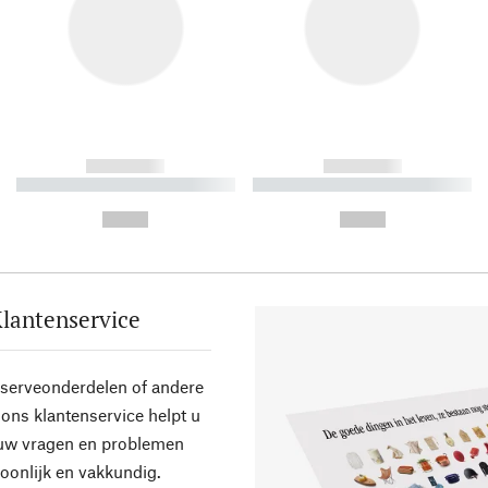
------------
------------
----------- ----------- ----------
----------- ----------- ----------
-
-
--,-- €
--,-- €
lantenservice
eserveonderdelen of andere
ons klantenservice helpt u
 uw vragen en problemen
oonlijk en vakkundig.