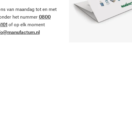
ons van maandag tot en met
 onder het nummer
0800
101
of op elk moment
fo@manufactum.nl