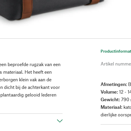
Productinformat
Artikel numme
s een beproefde rugzak van een
 materiaal. Het heeft een
erborgen klein vak aan de
Afmetingen:
B
n dicht bij de achterkant voor
Volume:
12 - 14
 plantaardig gelooid lederen
Gewicht:
790 
Materiaal:
kato
dierlijke oorsp