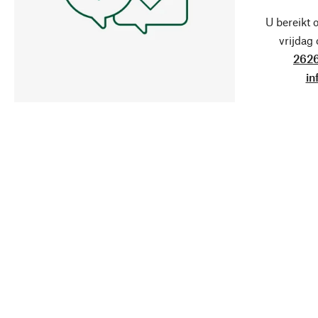
U bereikt 
vrijdag
2626
in