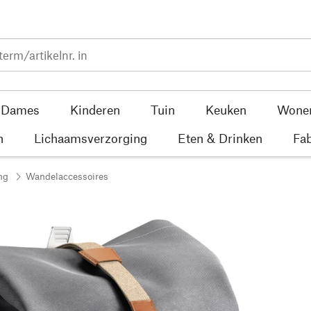
Dames
Kinderen
Tuin
Keuken
Wone
n
Lichaamsverzorging
Eten & Drinken
Fab
ng
Wandelaccessoires