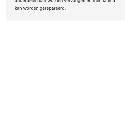
onderdelen kan worden vervangen en mechanica
Naar boven
kan worden gerepareerd.
Bewust
Bij onze productkeuze staat de duurzaamheid
centraal. Wij kiezen voor natuurlijke
bestanddelen en materialen, die kunnen worden
verzorgd, evenals op een efficiënt gebruik van
hulpbronnen en sociaal aanvaardbare productie.
Geselecteerd
Als uw competente partner werken wij