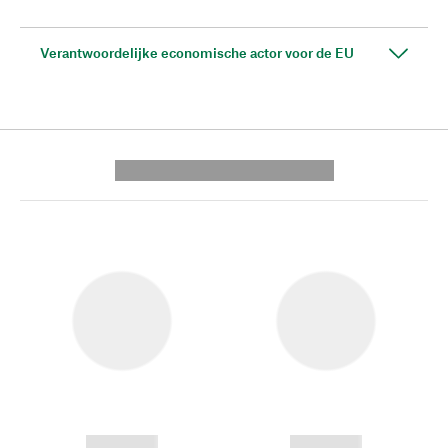
Verantwoordelijke economische actor voor de EU
---------- --------------
------------
------------