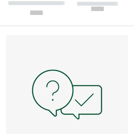
----------- ----------- --------
----------- -----------
---
--,-- €
--,-- €