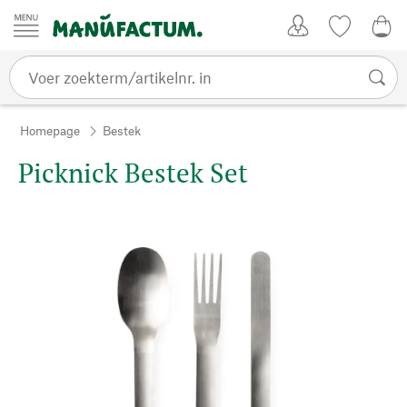
Passer au contenu
Account
Kijklijst
€ 0
Homepage
Bestek
Picknick Bestek Set