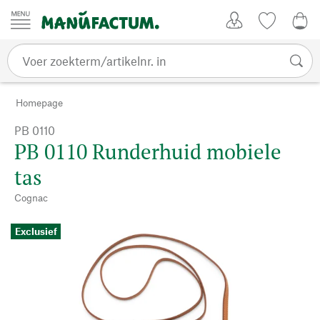
Passer au contenu
Account
Kijklijst
€ 0
Homepage
PB 0110
PB 0110 Runderhuid mobiele
tas
Cognac
Exclusief