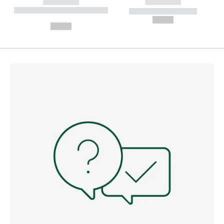
------------
------------
----------- ----------- --------
----------- -----------
---
--,-- €
--,-- €