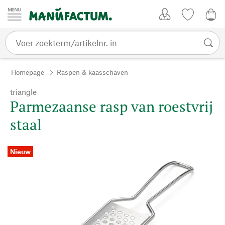
Passer au contenu
Account
Kijklijst
€ 0
Homepage
Raspen & kaasschaven
triangle
Parmezaanse rasp van roestvrij
staal
Nieuw