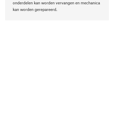
onderdelen kan worden vervangen en mechanica
Naar boven
kan worden gerepareerd.
Bewust
Bij onze productkeuze staat de duurzaamheid
centraal. Wij kiezen voor natuurlijke
bestanddelen en materialen, die kunnen worden
verzorgd, evenals op een efficiënt gebruik van
hulpbronnen en sociaal aanvaardbare productie.
Geselecteerd