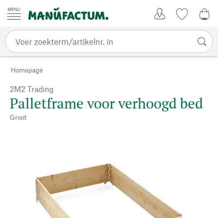
Passer au contenu
Account
Kijklijst
€ 0
Homepage
2M2 Trading
Palletframe voor verhoogd bed
Groot