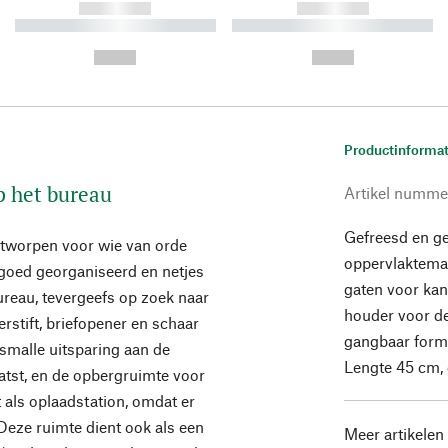
------------
------------
----------- ----------- ----------
----------- ----------- ----------
-
-
--,-- €
--,-- €
Productinformat
op het bureau
Artikel numme
Gefreesd en ge
ntworpen voor wie van orde
oppervlaktemat
 goed georganiseerd en netjes
gaten voor kan
ureau, tevergeefs op zoek naar
houder voor de
erstift, briefopener en schaar
gangbaar forma
n smalle uitsparing aan de
Lengte 45 cm, 
atst, en de opbergruimte voor
 als oplaadstation, omdat er
Deze ruimte dient ook als een
Meer artikelen