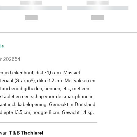
------------
------------
----------- ----------- ----------
----------- ----------- ----------
- -----------
-
--,-- €
--,-- €
ie
r
202654
olied eikenhout, dikte 1,6 cm. Massief
eriaal (Staron®), dikte 1,2 cm. Met vakken en
toorbenodigdheden, pennen, etc., met een
 tablet en een schap voor de smartphone in
at incl. kabelopening. Gemaakt in Duitsland.
diepte 13,5 cm, hoogte 8 cm. Gewicht 1,4 kg.
 van
T＆B Tischlerei