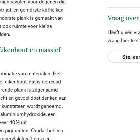
n (aanbevolen voor degenen die
trijd), en gemorste koffie kan
Vraag over
derste plank is gemaakt van
s ook ruimte voor kleine
Heeft u een vr
lden.
vraag hier te 
 Eikenhout en massief
Stel ee
mbinatie van materialen. Het
f eikenhout, dat is gefreesd
serende plank is zogenaamd
wicht en gevoel doet denken aan
of kunststeen wordt genoemd.
t aluminiumhydroxide, een
veer 40% uit
en pigmenten. Omdat het een
 oppervlak heeft en zeer