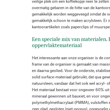
veilige plek om een koffiekopje neer te zette
overmatig gebaren in de hitte van de kantoors
gemakkelijk worden weggeveegd omdat de on
gemakkelijk schoon te maken acrylsteen. Er i
kantoorartikelen zoals paperclips of muurspe
Een speciale mix van materialen.
oppervlaktemateriaal
Het interessante aan onze organiser is de co
frame van de organiser is gemaakt van massie
en daarna geolied. Voor de onderste, stabili
solid surface-materiaal gebruikt, dat qua ge
natuursteen, vandaar dat het ook wel acryl- 
Het materiaal bestaat voor ongeveer 60% ui
mineraal gewonnen uit bauxiet, en voor onge
polymethylmethacrylaat (PMMA), vulstoffen 
zeer glad, gesloten (niet-poreus), ongevoelig