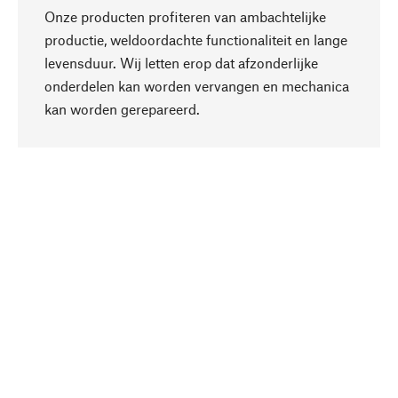
Onze producten profiteren van ambachtelijke
productie, weldoordachte functionaliteit en lange
levensduur. Wij letten erop dat afzonderlijke
onderdelen kan worden vervangen en mechanica
Naar boven
kan worden gerepareerd.
Bewust
Bij onze productkeuze staat de duurzaamheid
centraal. Wij kiezen voor natuurlijke
bestanddelen en materialen, die kunnen worden
verzorgd, evenals op een efficiënt gebruik van
hulpbronnen en sociaal aanvaardbare productie.