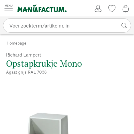
Passer au contenu
Account
Kijklijst
€ 0
Homepage
Richard Lampert
Opstapkrukje Mono
Agaat grijs RAL 7038