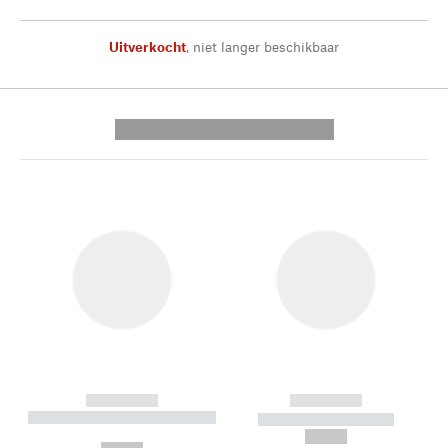
Uitverkocht
,
niet langer beschikbaar
---------- --------------
------------
------------
----------- ----------- --------
----------- -----------
---
--,-- €