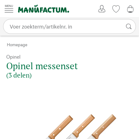
Passer au contenu
Account
Kijklijst
€ 0
Homepage
Opinel
Opinel messenset
(3 delen)