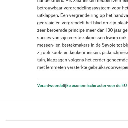
handelsmerk: Als zakmessen hebben ze mees
betrouwbaar vergrendelingssysteem voor het 
uitklappen. Een vergrendelring op het handva
gedraaid en vergrendelt het blad op zijn plaa
zeer beroemde principe meer dan 130 jaar gel
succes van zijn eerste zakmessen kwam ook 
messen- en bestekmakers in de Savoie tot b
zij ook kook- en keukenmessen, picknickmes
tuin, klapzagen volgens het eerder genoemd
met lemmeten versterkte gebruiksvoorwerpen
Verantwoordelijke economische actor voor de EU