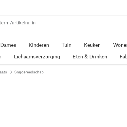
Dames
Kinderen
Tuin
Keuken
Wone
n
Lichaamsverzorging
Eten & Drinken
Fab
aats
Snijgereedschap