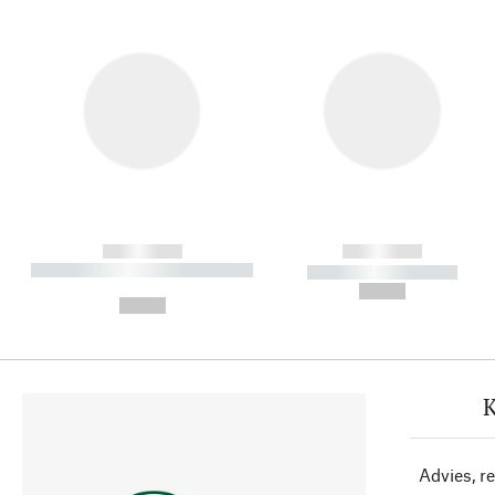
------------
------------
----------- ----------- ----------
----------- -----------
-
--,-- €
--,-- €
K
Advies, r