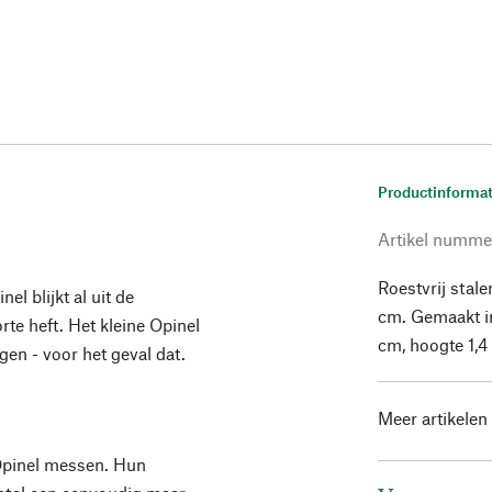
Productinformat
Artikel numme
Roestvrij stal
el blijkt al uit de
cm. Gemaakt in
rte heft. Het kleine Opinel
cm, hoogte 1,4 
en - voor het geval dat.
Meer artikelen
Opinel messen. Hun