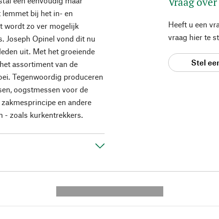
Vraag over
tal een eenvoudig maar
lemmet bij het in- en
Heeft u een vr
t wordt zo ver mogelijk
vraag hier te 
ts. Joseph Opinel vond dit nu
eden uit. Met het groeiende
Stel ee
het assortiment van de
loei. Tegenwoordig produceren
sen, oogstmessen voor de
e zakmesprincipe en andere
 - zoals kurkentrekkers.
---------- --------------