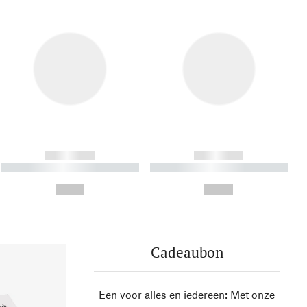
------------
------------
----------- ----------- ----------
----------- ----------- ----------
- -----------
-
--,-- €
--,-- €
Cadeaubon
Een voor alles en iedereen: Met onze