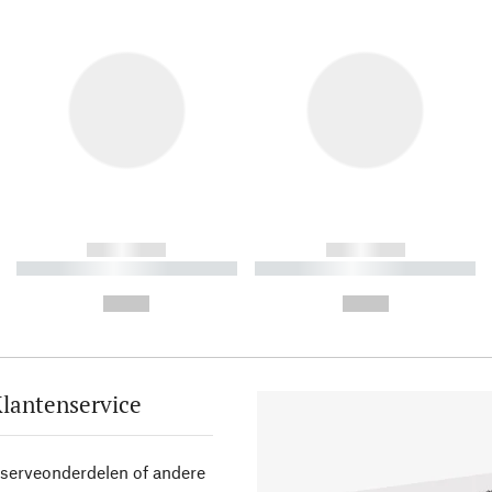
------------
------------
----------- ----------- ----------
----------- ----------- ----------
-
-
--,-- €
--,-- €
lantenservice
eserveonderdelen of andere