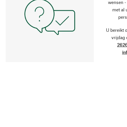
wensen - 
met al
pers
U bereikt 
vrijdag
2626
in