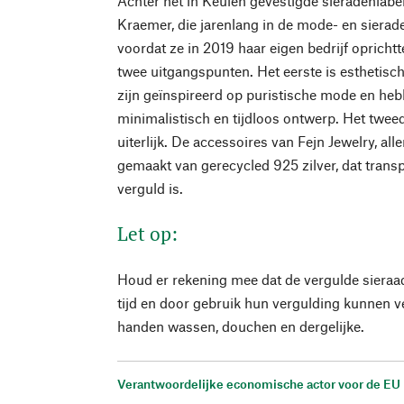
Achter het in Keulen gevestigde sieradenlabe
Kraemer, die jarenlang in de mode- en sierad
voordat ze in 2019 haar eigen bedrijf oprichtt
twee uitgangspunten. Het eerste is esthetisc
zijn geïnspireerd op puristische mode en h
minimalistisch en tijdloos ontwerp. Het tweed
uiterlijk. De accessoires van Fejn Jewelry, all
gemaakt van gerecycled 925 zilver, dat transpa
verguld is.
Let op:
Houd er rekening mee dat de vergulde sieraa
tijd en door gebruik hun vergulding kunnen v
handen wassen, douchen en dergelijke.
Verantwoordelijke economische actor voor de EU