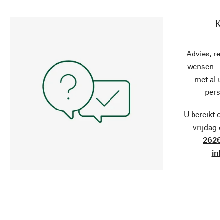
K
Advies, r
wensen - 
met al
pers
U bereikt 
vrijdag
2626
in