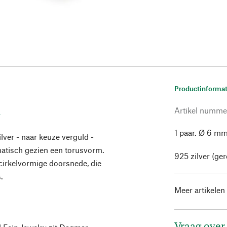
Productinformat
m
Artikel numme
1 paar. Ø 6 mm
lver - naar keuze verguld -
matisch gezien een torusvorm.
925 zilver (ger
cirkelvormige doorsnede, die
.
Meer artikelen
Vraag over