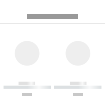
---------- --------------
------------
------------
----------- ----------- ----------
----------- ----------- ----------
-
-
--,-- €
--,-- €