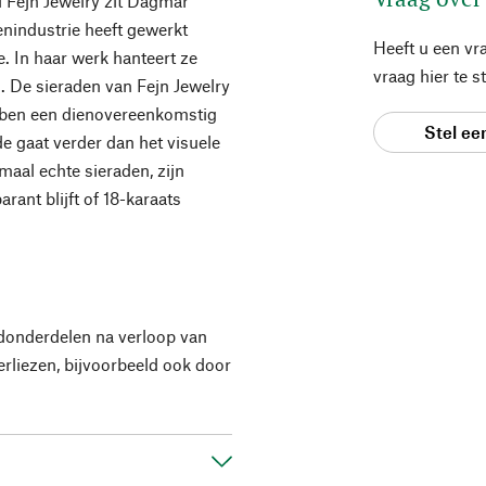
l Fejn Jewelry zit Dagmar
enindustrie heeft gewerkt
Heeft u een vr
e. In haar werk hanteert ze
vraag hier te 
h. De sieraden van Fejn Jewelry
ebben een dienovereenkomstig
Stel ee
e gaat verder dan het visuele
emaal echte sieraden, zijn
rant blijft of 18-karaats
donderdelen na verloop van
erliezen, bijvoorbeeld ook door