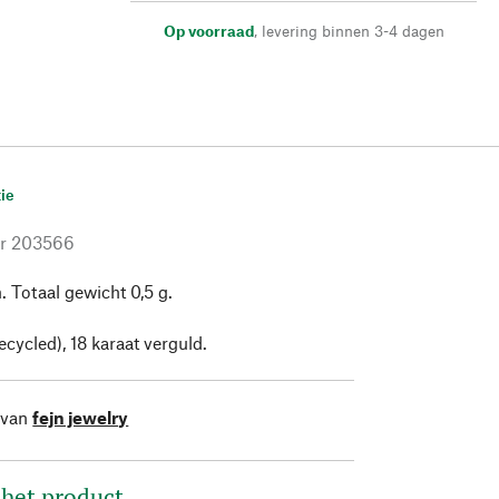
Op voorraad
,
levering binnen 3-4 dagen
ie
r
203566
. Totaal gewicht 0,5 g.
ecycled), 18 karaat verguld.
 van
fejn jewelry
 het product