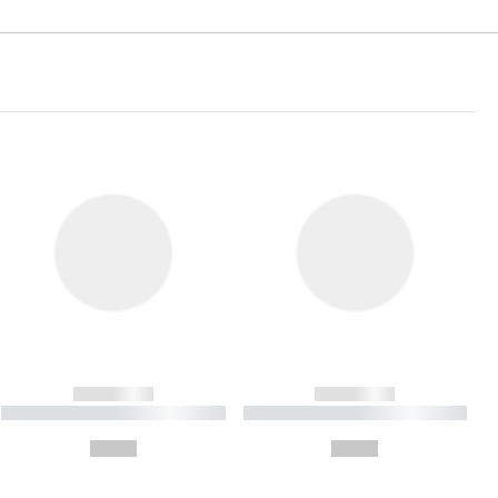
------------
------------
----------- ----------- ----------
----------- ----------- ----------
- -----------
-
--,-- €
--,-- €