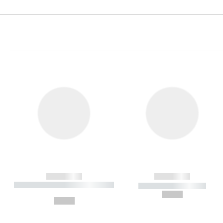
------------
------------
----------- ----------- ----------
----------- -----------
-
--,-- €
--,-- €