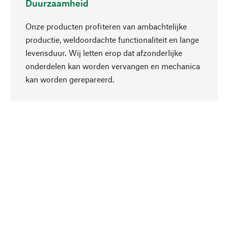
Duurzaamheid
Onze producten profiteren van ambachtelijke
productie, weldoordachte functionaliteit en lange
levensduur. Wij letten erop dat afzonderlijke
onderdelen kan worden vervangen en mechanica
Naar boven
kan worden gerepareerd.
Bewust
Bij onze productkeuze staat de duurzaamheid
centraal. Wij kiezen voor natuurlijke
bestanddelen en materialen, die kunnen worden
verzorgd, evenals op een efficiënt gebruik van
hulpbronnen en sociaal aanvaardbare productie.