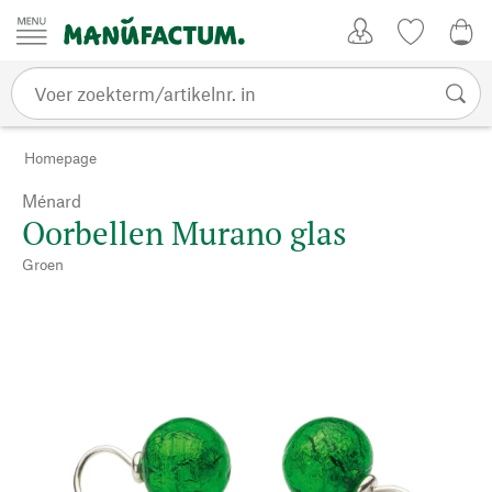
Passer au contenu
Account
Kijklijst
€ 0
Homepage
Ménard
Oorbellen Murano glas
Groen