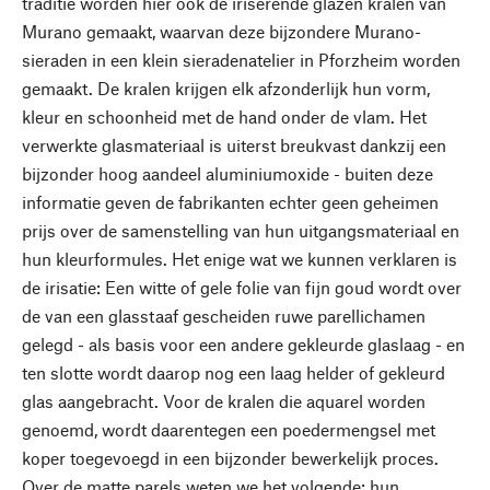
traditie worden hier ook de iriserende glazen kralen van
Murano gemaakt, waarvan deze bijzondere Murano-
sieraden in een klein sieradenatelier in Pforzheim worden
gemaakt. De kralen krijgen elk afzonderlijk hun vorm,
kleur en schoonheid met de hand onder de vlam. Het
verwerkte glasmateriaal is uiterst breukvast dankzij een
bijzonder hoog aandeel aluminiumoxide - buiten deze
informatie geven de fabrikanten echter geen geheimen
prijs over de samenstelling van hun uitgangsmateriaal en
hun kleurformules. Het enige wat we kunnen verklaren is
de irisatie: Een witte of gele folie van fijn goud wordt over
de van een glasstaaf gescheiden ruwe parellichamen
gelegd - als basis voor een andere gekleurde glaslaag - en
ten slotte wordt daarop nog een laag helder of gekleurd
glas aangebracht. Voor de kralen die aquarel worden
genoemd, wordt daarentegen een poedermengsel met
koper toegevoegd in een bijzonder bewerkelijk proces.
Over de matte parels weten we het volgende: hun