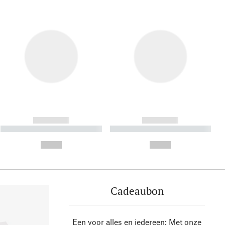
------------
------------
----------- ----------- ----------
----------- ----------- ----------
- -----------
-
--,-- €
--,-- €
Cadeaubon
Een voor alles en iedereen: Met onze