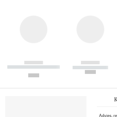
------------
------------
----------- ----------- ----------
----------- -----------
-
--,-- €
--,-- €
K
Advies, r