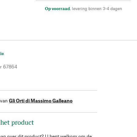
Op voorraad
,
levering binnen 3-4 dagen
ie
r
67864
 van
Gli Orti di Massimo Galleano
 het product
aag over dit product? U bent welkom om de