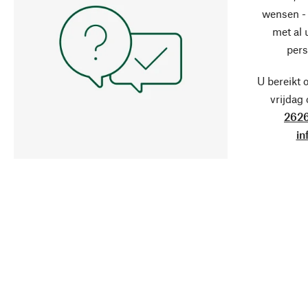
wensen - 
met al
pers
U bereikt 
vrijdag
2626
in