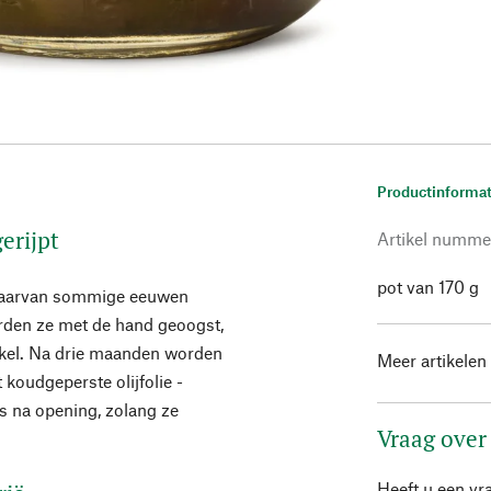
Productinformat
erijpt
Artikel numme
pot van 170 g
 waarvan sommige eeuwen
orden ze met de hand geoogst,
pekel. Na drie maanden worden
Meer artikelen
 koudgeperste olijfolie -
s na opening, zolang ze
Vraag over
Heeft u een vr