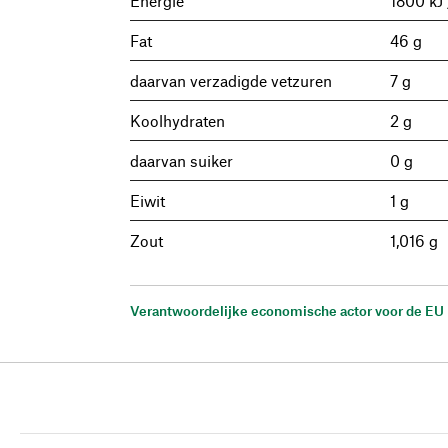
Energie
1800 kJ
Fat
46 g
daarvan verzadigde vetzuren
7 g
Koolhydraten
2 g
daarvan suiker
0 g
Eiwit
1 g
Zout
1,016 g
Verantwoordelijke economische actor voor de EU