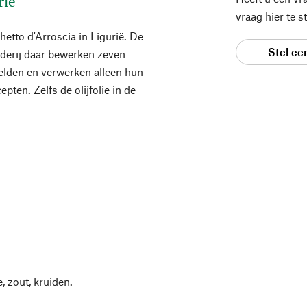
rië
vraag hier te 
etto d'Arroscia in Ligurië. De
Stel ee
derij daar bewerken zeven
velden en verwerken alleen hun
pten. Zelfs de olijfolie in de
e, zout, kruiden.