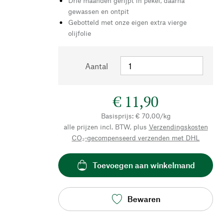
Drie maanden gerijpt in pekel, daarna
gewassen en ontpit
Gebotteld met onze eigen extra vierge
olijfolie
Aantal
€ 11,90
Basisprijs: € 70,00/kg
alle prijzen incl. BTW, plus
Verzendingskosten
CO₂-gecompenseerd verzenden met DHL
Toevoegen aan winkelmand
Bewaren