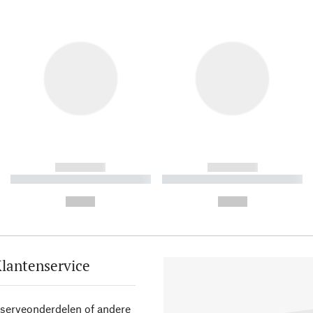
------------
------------
----------- ----------- ----------
----------- ----------- ----------
-
-
--,-- €
--,-- €
lantenservice
eserveonderdelen of andere