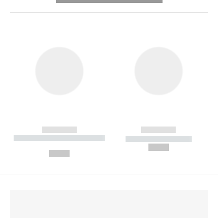
------------
------------
----------- ----------- --------
----------- -----------
---
--,-- €
--,-- €