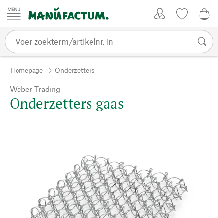
Passer au contenu
Account
Kijklijst
€ 0
Homepage
Onderzetters
Weber Trading
Onderzetters gaas