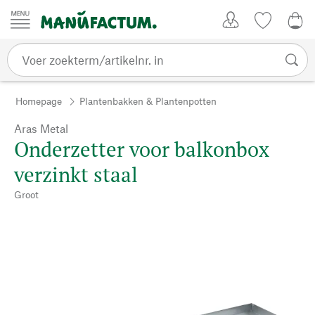
Passer au contenu
Account
Kijklijst
€ 0
Homepage
Plantenbakken & Plantenpotten
Aras Metal
Onderzetter voor balkonbox
verzinkt staal
Groot