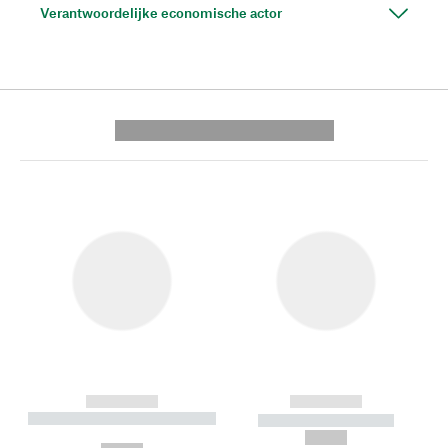
Verantwoordelijke economische actor
---------- --------------
------------
------------
----------- ----------- --------
----------- -----------
---
--,-- €