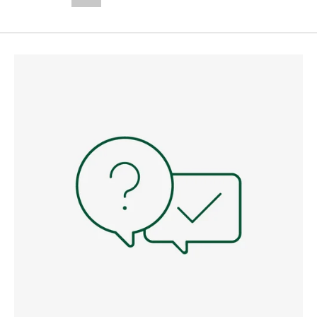
--,-- €